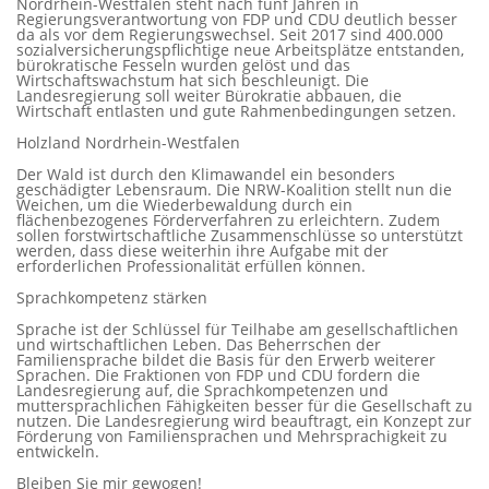
Nordrhein-Westfalen steht nach fünf Jahren in
Regierungsverantwortung von FDP und CDU deutlich besser
da als vor dem Regierungswechsel. Seit 2017 sind 400.000
sozialversicherungspflichtige neue Arbeitsplätze entstanden,
bürokratische Fesseln wurden gelöst und das
Wirtschaftswachstum hat sich beschleunigt. Die
Landesregierung soll weiter Bürokratie abbauen, die
Wirtschaft entlasten und gute Rahmenbedingungen setzen.
Holzland Nordrhein-Westfalen
Der Wald ist durch den Klimawandel ein besonders
geschädigter Lebensraum. Die NRW-Koalition stellt nun die
Weichen, um die Wiederbewaldung durch ein
flächenbezogenes Förderverfahren zu erleichtern. Zudem
sollen forstwirtschaftliche Zusammenschlüsse so unterstützt
werden, dass diese weiterhin ihre Aufgabe mit der
erforderlichen Professionalität erfüllen können.
Sprachkompetenz stärken
Sprache ist der Schlüssel für Teilhabe am gesellschaftlichen
und wirtschaftlichen Leben. Das Beherrschen der
Familiensprache bildet die Basis für den Erwerb weiterer
Sprachen. Die Fraktionen von FDP und CDU fordern die
Landesregierung auf, die Sprachkompetenzen und
muttersprachlichen Fähigkeiten besser für die Gesellschaft zu
nutzen. Die Landesregierung wird beauftragt, ein Konzept zur
Förderung von Familiensprachen und Mehrsprachigkeit zu
entwickeln.
Bleiben Sie mir gewogen!