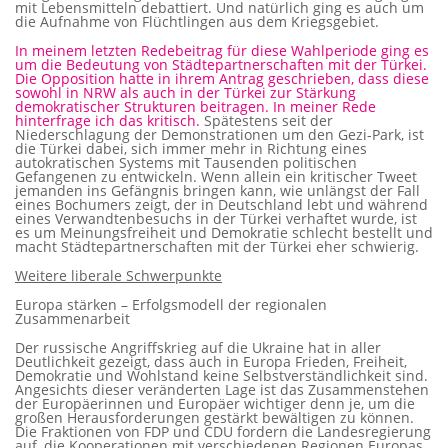
mit Lebensmitteln debattiert. Und natürlich ging es auch um
die Aufnahme von Flüchtlingen aus dem Kriegsgebiet.
In meinem letzten Redebeitrag für diese Wahlperiode ging es
um die Bedeutung von Städtepartnerschaften mit der Türkei.
Die Opposition hatte in ihrem Antrag geschrieben, dass diese
sowohl in NRW als auch in der Türkei zur Stärkung
demokratischer Strukturen beitragen. In meiner Rede
hinterfrage ich das kritisch.
Spätestens seit der
Niederschlagung der Demonstrationen um den Gezi-Park, ist
die Türkei dabei, sich immer mehr in Richtung eines
autokratischen Systems mit Tausenden politischen
Gefangenen zu entwickeln. Wenn allein ein kritischer Tweet
jemanden ins Gefängnis bringen kann, wie unlängst der Fall
eines Bochumers zeigt, der in Deutschland lebt und während
eines Verwandtenbesuchs in der Türkei verhaftet wurde, ist
es um Meinungsfreiheit und Demokratie schlecht bestellt und
macht Städtepartnerschaften mit der Türkei eher schwierig.
Weitere liberale Schwerpunkte
Europa stärken – Erfolgsmodell der regionalen
Zusammenarbeit
Der russische Angriffskrieg auf die Ukraine hat in aller
Deutlichkeit gezeigt, dass auch in Europa Frieden, Freiheit,
Demokratie und Wohlstand keine Selbstverständlichkeit sind.
Angesichts dieser veränderten Lage ist das Zusammenstehen
der Europäerinnen und Europäer wichtiger denn je, um die
großen Herausforderungen gestärkt bewältigen zu können.
Die Fraktionen von FDP und CDU fordern die Landesregierung
auf, die Kooperationen mit verschiedenen Regionen Europas