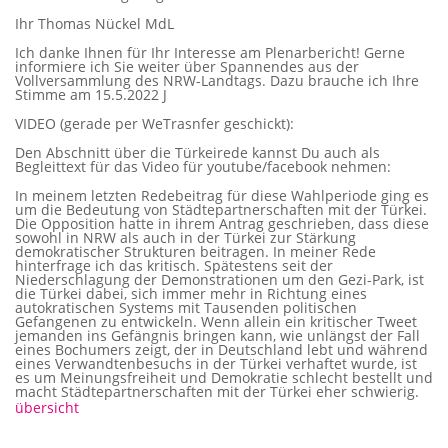
Ihr Thomas Nückel MdL
Ich danke Ihnen für Ihr Interesse am Plenarbericht! Gerne
informiere ich Sie weiter über Spannendes aus der
Vollversammlung des NRW-Landtags. Dazu brauche ich Ihre
Stimme am 15.5.2022 J
VIDEO (gerade per WeTrasnfer geschickt):
Den Abschnitt über die Türkeirede kannst Du auch als
Begleittext für das Video für youtube/facebook nehmen:
In meinem letzten Redebeitrag für diese Wahlperiode ging es
um die Bedeutung von Städtepartnerschaften mit der Türkei.
Die Opposition hatte in ihrem Antrag geschrieben, dass diese
sowohl in NRW als auch in der Türkei zur Stärkung
demokratischer Strukturen beitragen. In meiner Rede
hinterfrage ich das kritisch. Spätestens seit der
Niederschlagung der Demonstrationen um den Gezi-Park, ist
die Türkei dabei, sich immer mehr in Richtung eines
autokratischen Systems mit Tausenden politischen
Gefangenen zu entwickeln. Wenn allein ein kritischer Tweet
jemanden ins Gefängnis bringen kann, wie unlängst der Fall
eines Bochumers zeigt, der in Deutschland lebt und während
eines Verwandtenbesuchs in der Türkei verhaftet wurde, ist
es um Meinungsfreiheit und Demokratie schlecht bestellt und
macht Städtepartnerschaften mit der Türkei eher schwierig.
übersicht